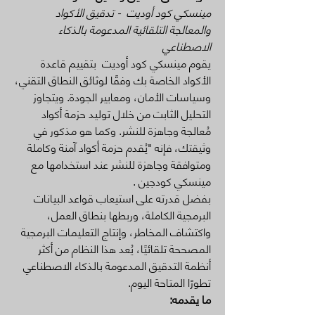
مينسكي كود أوديت - تدقيق الأكواد
والمعالجة التلقائية المدعومة بالذكاء
الاصطناعي
يقوم مينسكي كود أوديت بتقييم قاعدة
الأكواد الخاصة بك وفقًا لوثائق النطاق التقني،
وسياسات الأمان، ومعايير الجودة. ويتجاوز
التحليل الثابت من خلال توليد حزمة أكواد
مُعالجة وجاهزة للنشر. وكما هو مذكور في
وثيقتك، فإنه "يُقدم حزمة أكواد آمنة وكاملة
ومتوافقة وجاهزة للنشر عند استخدامها مع
مينسكي كودجين .
بفضل قدرته على استيعاب قواعد البيانات
البرمجية الكاملة، وربطها بنطاق العمل،
واكتشاف المخاطر، وإنتاج التعليمات البرمجية
المصححة تلقائيًا، يُعد هذا النظام من أكثر
أنظمة التدقيق المدعومة بالذكاء الاصطناعي
تطورًا المتاحة اليوم.
ما يقدمه: