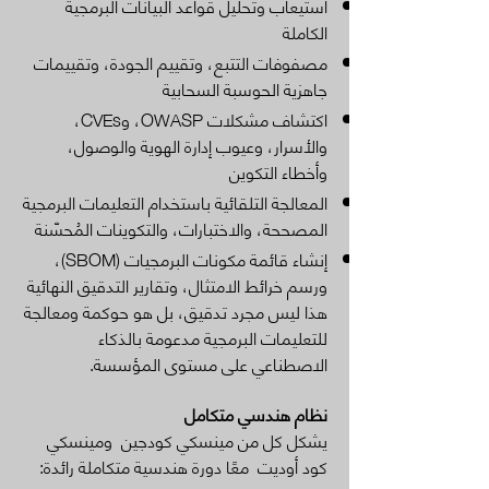
استيعاب وتحليل قواعد البيانات البرمجية
الكاملة
مصفوفات التتبع، وتقييم الجودة، وتقييمات
جاهزية الحوسبة السحابية
اكتشاف مشكلات OWASP، وCVEs،
والأسرار، وعيوب إدارة الهوية والوصول،
وأخطاء التكوين
المعالجة التلقائية باستخدام التعليمات البرمجية
المصححة، والاختبارات، والتكوينات المُحسّنة
إنشاء قائمة مكونات البرمجيات (SBOM)،
ورسم خرائط الامتثال، وتقارير التدقيق النهائية
هذا ليس مجرد تدقيق، بل هو حوكمة ومعالجة
للتعليمات البرمجية مدعومة بالذكاء
الاصطناعي على مستوى المؤسسة.
نظام هندسي متكامل
يشكل كل من مينسكي كودجين ومينسكي
كود أوديت معًا دورة هندسية متكاملة رائدة: