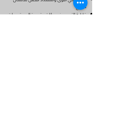
للوائح
قابلية التوسع في بيئات متعددة المستودعات
ومتعددة اللغات
صُممت المنصة للمؤسسات التي تحتاج إلى
السرعة دون التضحية بالجودة أو الأمان أو
الامتثال.
مجالات تأثير مينسكي الأكبر
تطوير تطبيقات المؤسسات
تحديث الأنظمة القديمة
القطاعات الخاضعة للتنظيم (المالية، الرعاية
الصحية، الحكومة)
هندسة الحوسبة السحابية والمنصات
برامج التحول الرقمي واسعة النطاق
< رجوع