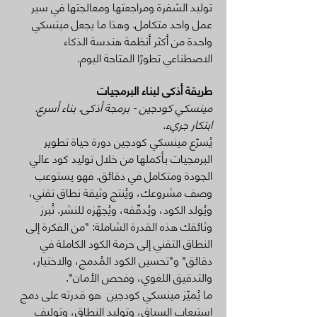
توليد الشفرة ومراجعتها ومعالجتها في سير
عمل واحد متكامل. وهذا ما يجعل مينسكي
واحدة من أكثر أنظمة هندسة الذكاء
الاصطناعي تطورًا المتاحة اليوم.
طريقة أذكى لبناء البرمجيات
مينسكي كودجين - برمجة أذكى. بناء أسرع.
ابتكار جريء.
يُسرّع مينسكي كودجين دورة حياة تطوير
البرمجيات بأكملها من خلال توليد كود عالي
الجودة ومتكامل في دقائق. فهو يستوعب
وصف مشروعك، ويُنتج وثيقة نطاق تقني،
ويُولد الكود، ويُدقّقه، ويُجهّزه للنشر. تُبرز
وثائقك هذه القدرة الشاملة: "من الفكرة إلى
النطاق التقني إلى حزمة الكود الكاملة في
دقائق" و"تحسين الكود المُدمج، والاختبار،
والتدقيق اللغوي، وفحص الأمان".
ما يُميّز مينسكي كودجين هو قدرته على دمج
استيعاب السياق، وتوليد النطاق، وتوليف