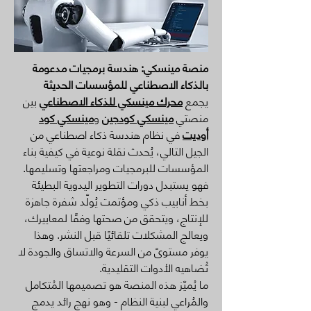
منصة مينسكي: هندسة برمجيات مدعومة
بالذكاء الاصطناعي للمؤسسات الحديثة
يجمع
محرك مينسكي للذكاء الاصطناعي
بين
منصتي
مينسكي كودجين
و
مينسكي كود
أوديت
في نظام هندسة ذكاء اصطناعي من
الجيل التالي، يُحدث نقلة نوعية في كيفية بناء
المؤسسات للبرمجيات ومراجعتها وتسليمها.
فهو يستبدل دورات التطوير اليدوية البطيئة
بخط أنابيب ذكي ومؤتمت يُولّد شفرة جاهزة
للإنتاج، ويتحقق من صحتها وفقًا لمعاييرك،
ويعالج المشكلات تلقائيًا قبل النشر. وهذا
يوفر مستوىً من السرعة والاتساق والجودة لا
تُضاهيه الأدوات التقليدية.
ما يُميّز هذه المنصة هو تصميمها المُتكامل
والمُراعي لبنية النظام - وهو نهج رائد يدمج