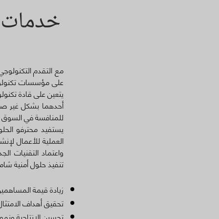
خدمات أ
مع التقدم التكنولوجي
على مؤسسات تكنولوجيا
يتعين على قادة تكنولو
أحدهما بشكل غير صحي
للمنافسة في السوق ال
يستفيد محترفو الحلو
العملية للأعمال لإنش
واعتماد التقنيات ال
تنفيذ حلول أمنية شا
زيادة قيمة المساهمين
تحقيق أهداف الامتثال
تحسين الإنتاجية ونمو 