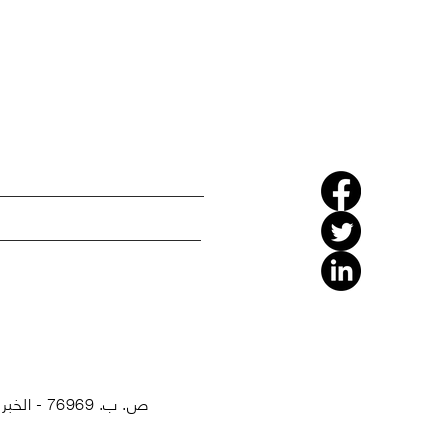
ص. ب. 76969 - الخبر 31952 - المملكة العربية السعودية - هاتف: 8999360 (13) - بريد الكتروني: