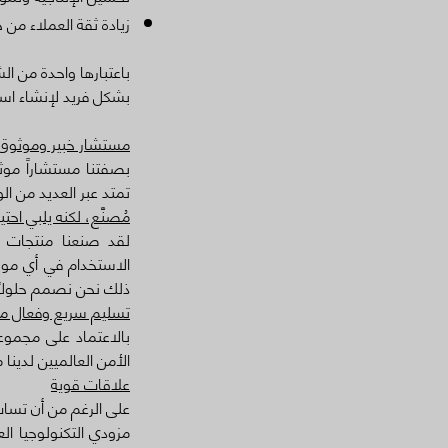
زيادة ثقة العملاء من
باعتبارها واحدة من ا
بشكل فريد لإنشاء است
مستشار خبير وموثوق
بصفتنا مستشاراً موث
تمتد عبر العديد من ال
مُصنَّع، لكنه يلبي احت
لقد صنعنا منتجات ال
الاستخدام في أي موق
ذلك نحن نصمم حلولًا 
تسليم سريع وفعال من
بالاعتماد على مجموعة
الأمن العالميين لدينا
علاقات قوية
على الرغم من أن تساب 
مزودي التكنولوجيا ا