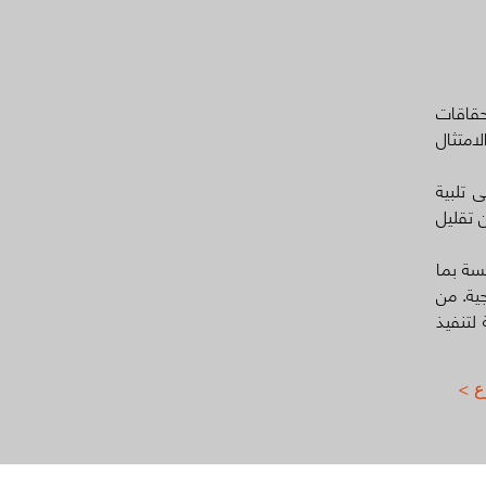
حقاقات
امتثال
 تلبية
 تقليل
سة بما
ية. من
 لتنفيذ
ع