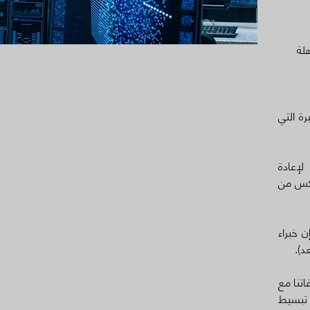
لة
ة التي
لإعادة
عكس من
 خبراء
د).
اتنا مع
 تبسيط